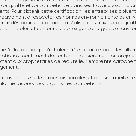
ts de qualité et de compétence dans ses travaux visant à a
nts. Pour obtenir cette certification, les entreprises doiven
engagement à respecter les normes environnementales en vig
mandés pour leur capacité à réaliser des travaux de qualit
ations fiables et conformes aux exigences légales et envir
ue l'offre de pompe à chaleur à 1 euro ait disparu, les alter
meRénov' continuent de soutenir financièrement les projets
ttent aux propriétaires de réduire leur empreinte carbone t
logement.
n savoir plus sur les aides disponibles et choisir la meilleur
informer auprès des organismes compétents.