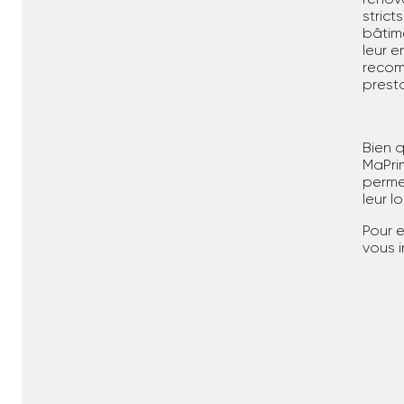
stric
bâtime
leur 
recom
prest
Bien q
MaPri
perme
leur 
Pour e
vous 