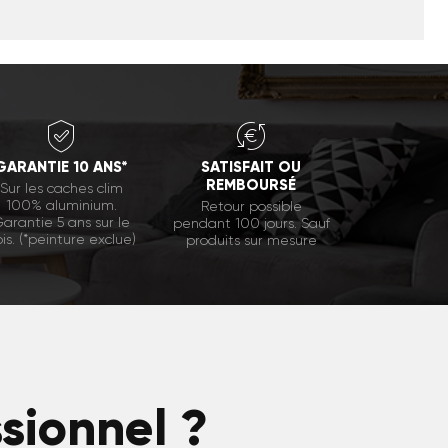
GARANTIE 10 ANS*
SATISFAIT OU
REMBOURSÉ
Sur les caches clim
100% aluminium.
Retour possible
arantie 5 ans sur le
pendant 100 jours. Sauf
is. (*peinture exclue)
produits sur mesure
ssionnel ?