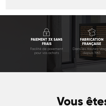
PAIEMENT 3X SANS
FABRICATION
FRAIS
FRANÇAISE
Facilité de paiement
Dans les Hautes-Vos
pour vos achats
depuis 1965
Vous êtes