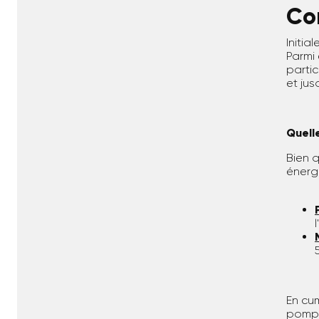
Com
Initia
Parmi 
parti
et jus
Quell
Bien q
énerg
En cum
pompe 