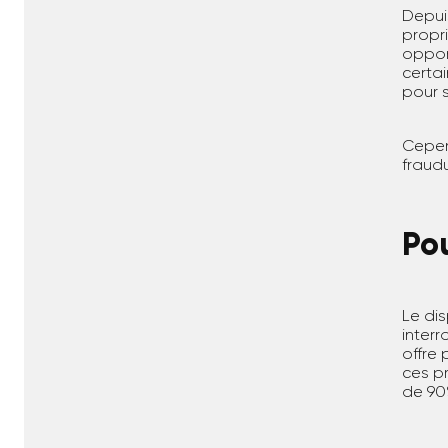
Depuis
propri
oppor
certa
pour 
Cepen
fraud
Pou
Le di
inter
offre 
ces pr
de 90