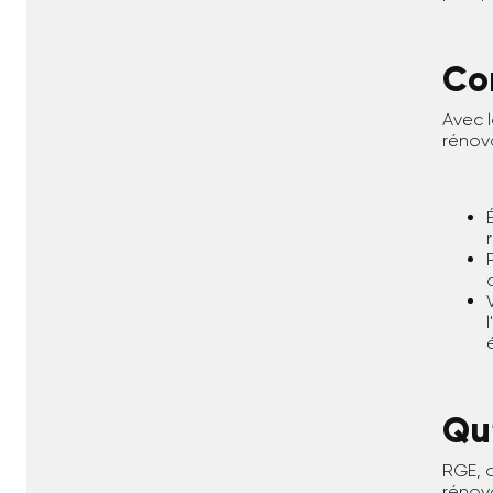
Co
Avec l
rénova
Qu’
RGE, o
rénov