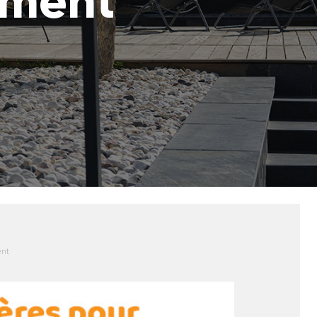
ement
ent