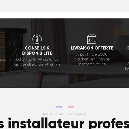
CONSEILS &
LIVRAISON OFFERTE
DISPONIBILITÉ
A partir de 250€
d'achat, en France
ges
03 29 52 97 99 du lundi
métropolitaine
G
au vendredi de 9h à 17h
bo
SAVOIR-FAIRE ARTISANAL
 installateur profe