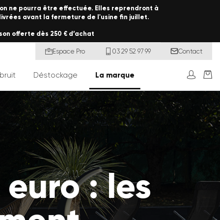
on ne pourra être effectuée. Elles reprendront à
rées avant la fermeture de l'usine fin juillet.
son offerte dès 250 € d’achat
Espace Pro
03 29 52 97 99
Contact
bruit
Déstockage
La marque
euro : les