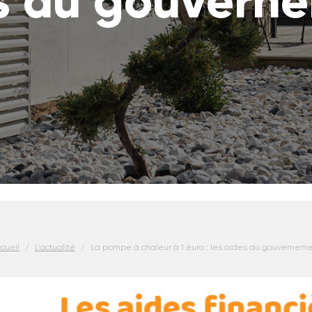
s du gouvern
cueil
L'actualité
La pompe à chaleur à 1 euro : les aides du gouvernem