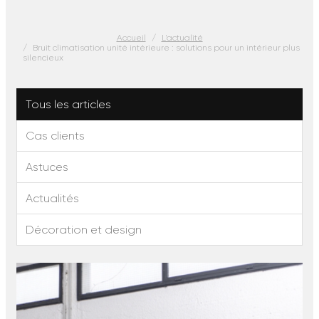
Accueil
L'actualité
Bruit climatisation unité intérieure : solutions pour un intérieur plus
silencieux
Tous les articles
Cas clients
Astuces
Actualités
Décoration et design