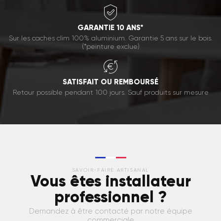
GARANTIE 10 ANS*
Sur les caches clim 100% aluminium. Garantie 5 ans sur le bois.
(*peinture exclue)
SATISFAIT OU REMBOURSÉ
Retour possible pendant 100 jours. Sauf produits sur mesure
SAVOIR-FAIRE ARTISANAL
Vous êtes installateur
professionnel ?
Demandez à être contacté par notre équipe
commerciale