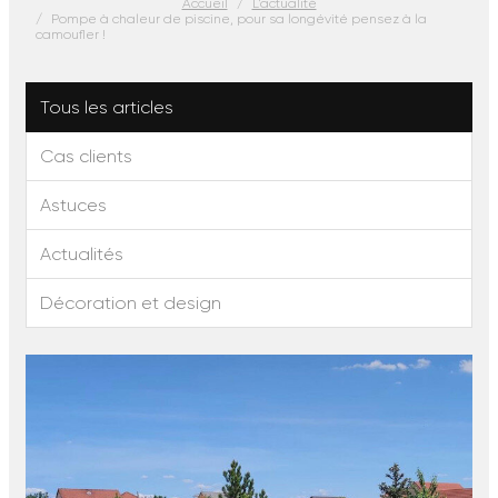
Accueil
L'actualité
Pompe à chaleur de piscine, pour sa longévité pensez à la
camoufler !
Tous les articles
Cas clients
Astuces
Actualités
Décoration et design