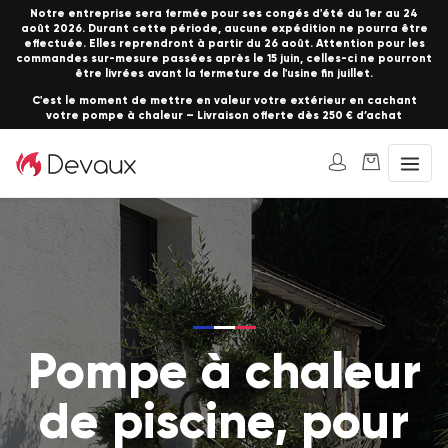
Notre entreprise sera fermée pour ses congés d'été du 1er au 24
août 2026. Durant cette période, aucune expédition ne pourra être
effectuée. Elles reprendront à partir du 26 août. Attention pour les
commandes sur-mesure passées après le 15 juin, celles-ci ne pourront
être livrées avant la fermeture de l'usine fin juillet.
C'est le moment de mettre en valeur votre extérieur en cachant
votre pompe à chaleur – Livraison offerte dès 250 € d’achat
Pompe à chaleur
de piscine, pour