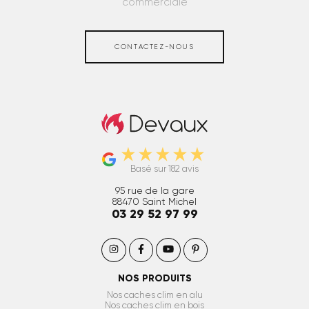
commerciale
CONTACTEZ-NOUS
Caches clim et PAC extérieur
Basé sur 182 avis
95 rue de la gare
88470
Saint Michel
03 29 52 97 99
NOS PRODUITS
Nos caches clim en alu
Nos caches clim en bois