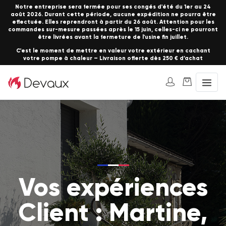
Notre entreprise sera fermée pour ses congés d'été du 1er au 24
août 2026. Durant cette période, aucune expédition ne pourra être
effectuée. Elles reprendront à partir du 26 août. Attention pour les
commandes sur-mesure passées après le 15 juin, celles-ci ne pourront
être livrées avant la fermeture de l'usine fin juillet.
C'est le moment de mettre en valeur votre extérieur en cachant
votre pompe à chaleur – Livraison offerte dès 250 € d’achat
Vos expériences
Client : Martine,