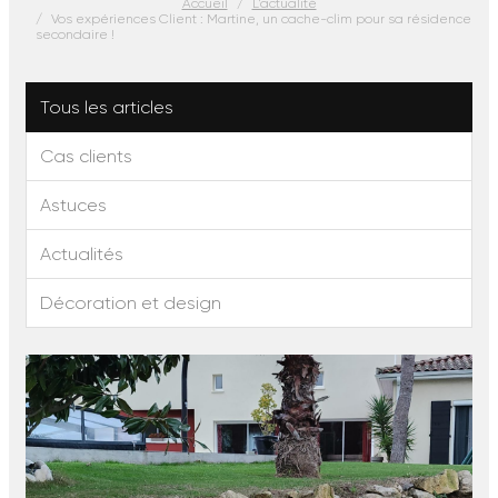
Accueil
L'actualité
Vos expériences Client : Martine, un cache-clim pour sa résidence
secondaire !
Tous les articles
Cas clients
Astuces
Actualités
Décoration et design