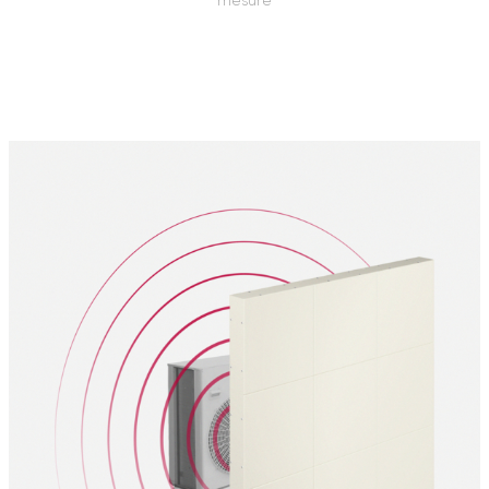
mesure
pour une
longévité maximale en extérieur
,
avec une protection efficace contre les
intempéries.
Respect des normes acoustiques
:
Diminuez les nuisances sonores tout en
vous conformant à la réglementation en
vigueur.
Un mur anti bruit
esthétique et
personnalisable
En plus de son efficacité acoustique, notre
mur
anti bruit pour pompe à chaleur
peut
être
personnalisé avec des options de
décoration ou une jardinière intégrée
. Ces
ajouts permettent d’harmoniser la protection
acoustique avec l’aménagement de votre jardin
ou terrasse.