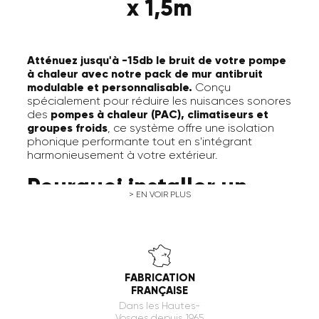
x 1,5m
Atténuez jusqu'à -15db le bruit de votre pompe
à chaleur avec notre pack de mur antibruit
modulable et personnalisable.
Conçu
spécialement pour réduire les nuisances sonores
des
pompes à chaleur (PAC), climatiseurs et
groupes froids
, ce système offre une isolation
phonique performante tout en s'intégrant
harmonieusement à votre extérieur.
Pourquoi installer un
> EN VOIR PLUS
mur anti bruit pour votre
pompe à chaleur ?
Les pompes à chaleur, bien que performantes,
FABRICATION
peuvent générer des nuisances sonores
FRANÇAISE
pouvant perturber votre confort et celui de votre
Dans les Hautes-
voisinage. Grâce à notre
pack de mur antibruit
Vosges depuis 1965