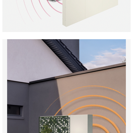
Vous souhaitez un rendu plus esthétique ou
végétalisé ? Ajoutez des panneaux décoratifs
ou intégrez une
jardinière sur le dessus du mur
antibruit
pour une touche naturelle et élégante.
Cette option vous permet non seulement
d’embellir votre extérieur, mais aussi de renforcer
l’absorption acoustique grâce aux plantes.
Un mur anti bruit
adapté à tous vos
besoins
Que vous soyez un
particulier souhaitant
préserver le calme de votre jardin
ou
un
professionnel cherchant à réduire l'impact
sonore d'une installation
, notre
solution
modulaire et personnalisable
est idéale
pour s’adapter à votre environnement.
Avec la possibilité d’ajouter
des modules
supplémentaires, des angles, des panneaux