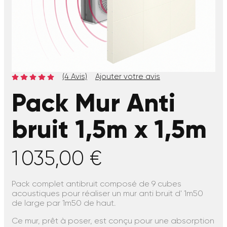
(4 Avis)
Ajouter votre avis
Pack Mur Anti
bruit 1,5m x 1,5m
1 035,00 €
Pack complet antibruit composé de 9 cubes
acoustiques pour réaliser un mur anti bruit d' 1m50
de large par 1m50 de haut.
Ce mur, prêt à poser, est conçu pour une absorption