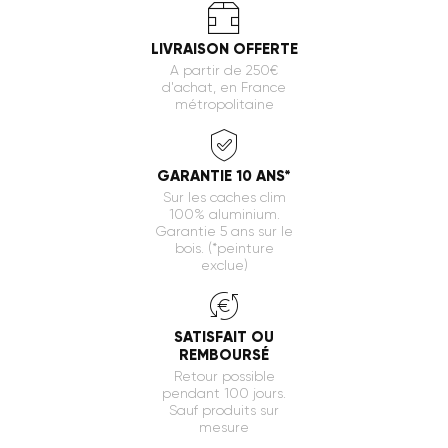
Kit complet
: livré avec 2 réhausses pour
une pose simple et équilibrée.
LIVRAISON OFFERTE
Avec ce kit complet, vous disposez de tout le
A partir de 250€
nécessaire pour une
installation fiable,
d'achat, en France
esthétique et durable
de votre cache clim
métropolitaine
Devaux.
GARANTIE 10 ANS*
Sur les caches clim
100% aluminium.
Garantie 5 ans sur le
bois. (*peinture
exclue)
SATISFAIT OU
REMBOURSÉ
Retour possible
pendant 100 jours.
Sauf produits sur
mesure