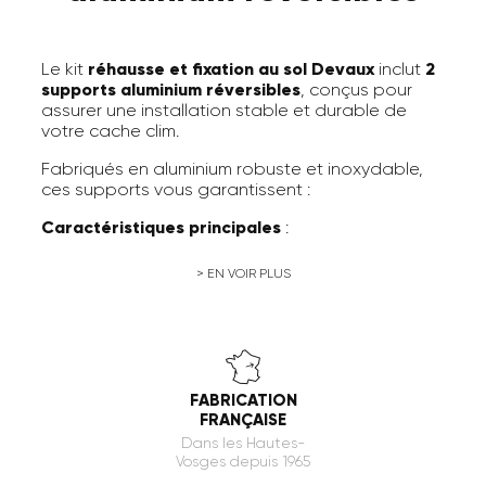
Le kit
réhausse et fixation au sol Devaux
inclut
2
supports aluminium réversibles
, conçus pour
assurer une installation stable et durable de
votre cache clim.
Fabriqués en aluminium robuste et inoxydable,
ces supports vous garantissent :
Caractéristiques principales
:
Fixation au sol
solide et sécurisée grâce
> EN VOIR PLUS
aux 2 réhausses fournies.
Réhausse intégrée de 25 mm
pour faciliter
l’écoulement des condensats.
Installation réversible
: position possible
FABRICATION
vers l’intérieur ou vers l’extérieur.
FRANÇAISE
Trous Ø8 mm
pour une compatibilité avec
Dans les Hautes-
la majorité des systèmes d’ancrage.
Vosges depuis 1965