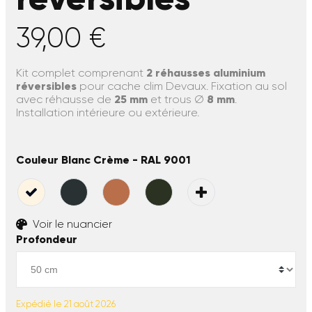
39,00 €
Kit complet comprenant
2 réhausses aluminium
réversibles
pour cache clim Devaux. Fixation au sol
avec réhausse de
25 mm
et trous Ø
8 mm
.
Installation intérieure ou extérieure.
Couleur Blanc Crème - RAL 9001
Voir le nuancier
Profondeur
Expédié le 21 août 2026