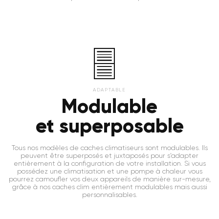
ADAPTABLE
Modulable
et superposable
Tous nos modèles de caches climatiseurs sont modulables. Ils
peuvent être superposés et juxtaposés pour s’adapter
entièrement à la configuration de votre installation. Si vous
possédez une climatisation et une pompe à chaleur vous
pourrez camoufler vos deux appareils de manière sur-mesure,
grâce à nos caches clim entièrement modulables mais aussi
personnalisables.