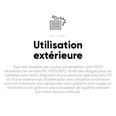
RÉSISTANT
Utilisation
extérieure
Tous nos modèles de caches climatisation sont 100%
aluminium (et en bois Pin 100% PEFC Forêt des Vosges pour les
modèles avec bois), disposent d'une peinture spéciale anti-UV
et d'une visserie inox. Étudiés pour une utilisation extérieure
comme intérieure, nos caches clim sont garantis anti-rouille et
résistants à vie grâce à une conception de qualité, réalisée
par notre bureau d'étude.