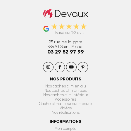
Caches clim et PAC extérieur
Basé sur 182 avis
95 rue de la gare
88470
Saint Michel
03 29 52 97 99
NOS PRODUITS
Nos caches clim en alu
Nos caches clim en bois
Nos caches clim intérieur
Accessoires
Cache climatiseur sur mesure
Vidéos
Nos réalisations
INFORMATIONS
Mon compte