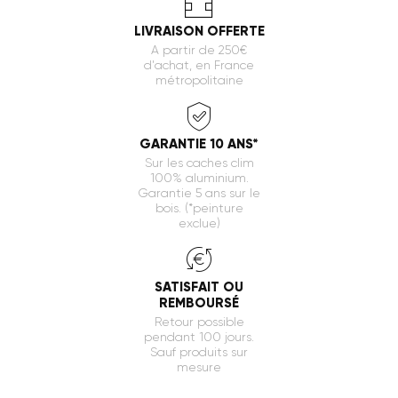
LIVRAISON OFFERTE
A partir de 250€
d'achat, en France
métropolitaine
GARANTIE 10 ANS*
Sur les caches clim
100% aluminium.
Garantie 5 ans sur le
bois. (*peinture
exclue)
SATISFAIT OU
REMBOURSÉ
Retour possible
pendant 100 jours.
Sauf produits sur
mesure