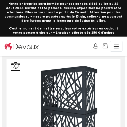
Notre entreprise sera fermée pour ses congés d'été du 1er au 24
août 2026. Durant cette période, aucune expédition ne pourra être
effectuée. Elles reprendront à partir du 26 août. Attention pour les
commandes sur-mesure passées après le 15 juin, celles-ci ne pourront
être livrées avant la fermeture de l'usine fin juillet.
C'est le moment de mettre en valeur votre extérieur en cachant
votre pompe à chaleur – Livraison offerte dès 250 € d’achat
Accueil
Cache climatiseur sur mesure
Cache-Clim sur-mesure design à motifs double Vertical - Modèle
DECO