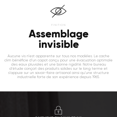
FINITION
Assemblage
invisible
Aucune vis n'est apparente sur tous nos modèles. Le cache
clim bénéficie d'un capot conçu pour une évacuation optimale
des eaux pluviales et une bonne rigidité. Notre bureau
d'étude conçoit des produits solides sur le long terme et
s'appuie sur un savoir-faire artisanal ainsi qu'une structure
industrielle forte de son expérience depuis 1965.